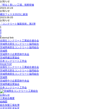
お知らせ
「明るく美しい工場」視察研修
2023.10.24
お知らせ
建設フェスタ2023に参加
2023.09.05
お知らせ
「コンクリート舗装技術」第2弾
1
2
3
»
External link
全国生コンクリート工業組合連合会
茨城県北部生コンクリート協同組合
茨城県南部生コンクリート協同組合
茨城県
茨城県中小企業団体中央会
茨城県建設業協会
日本コンクリート工学会
PAGETOP
全国生コンクリート工業組合連合会
茨城県北部生コンクリート協同組合
茨城県南部生コンクリート協同組合
茨城県
茨城県中小企業団体中央会
茨城県建設業協会
日本コンクリート工学会
お知らせ
工業組合概要
組織図
組合加盟工場名簿
品質管理監査制度